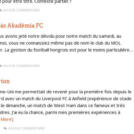
pour être titré. Contexte parfait ?
AUCUN COMMENTAIRE
kás Akadémia FC
s avons jeté notre dévolu pour notre match du samedi, au
moi, vous ne connaissiez même pas de nom le club du MOL
r. La gestion du football hongrois est pour le moins particulière…
AUCUN COMMENTAIRE
rton
ume-Uni me permettait de revenir pour la première fois depuis le
rd avec un match du Liverpool FC à Anfield (expérience de stade
fin le dimanche, un match de West Ham dans ce fameux et très
dres. J’ai eu la chance, parmi mes premières expériences à
 More]
AUCUN COMMENTAIRE