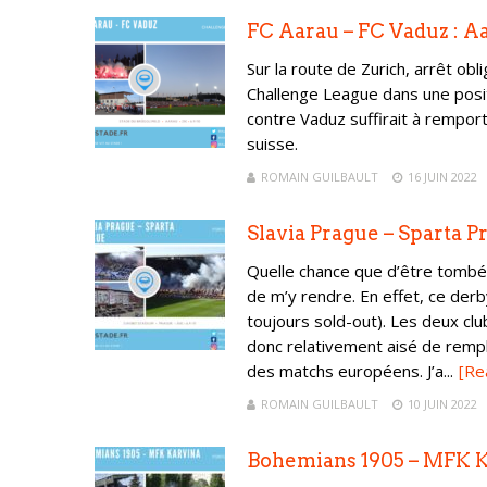
FC Aarau – FC Vaduz : A
Sur la route de Zurich, arrêt ob
Challenge League dans une posit
contre Vaduz suffirait à rempor
suisse.
ROMAIN GUILBAULT
16 JUIN 2022
Slavia Prague – Sparta P
Quelle chance que d’être tombé
de m’y rendre. En effet, ce der
toujours sold-out). Les deux cl
donc relativement aisé de rempl
des matchs européens. J’a...
[Re
ROMAIN GUILBAULT
10 JUIN 2022
Bohemians 1905 – MFK 