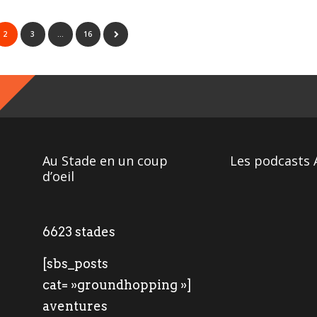
2
3
…
16
Au Stade en un coup
Les podcasts 
d’oeil
6623 stades
[sbs_posts
cat= »groundhopping »]
aventures