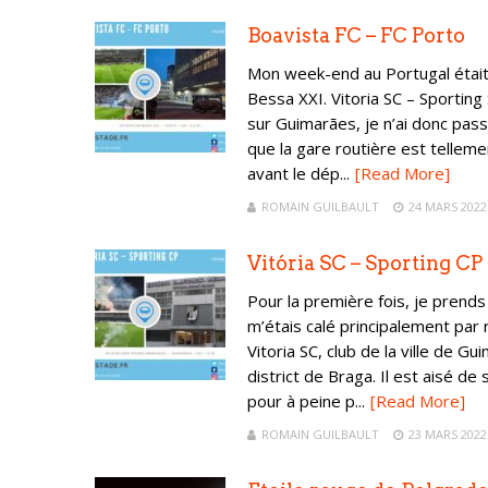
Boavista FC – FC Porto
Mon week-end au Portugal était 
Bessa XXI. Vitoria SC – Sporting
sur Guimarães, je n’ai donc pas
que la gare routière est tellemen
avant le dép...
[Read More]
ROMAIN GUILBAULT
24 MARS 2022
Vitória SC – Sporting CP
Pour la première fois, je prends
m’étais calé principalement par
Vitoria SC, club de la ville de 
district de Braga. Il est aisé de 
pour à peine p...
[Read More]
ROMAIN GUILBAULT
23 MARS 2022