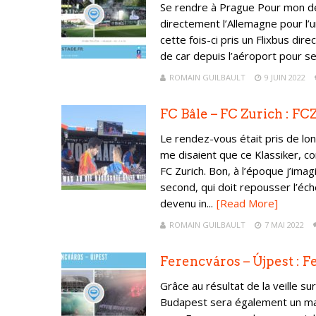
Se rendre à Prague Pour mon deu
directement l’Allemagne pour l’u
cette fois-ci pris un Flixbus di
de car depuis l’aéroport pour se
ROMAIN GUILBAULT
9 JUIN 2022
FC Bâle – FC Zurich : F
Le rendez-vous était pris de lon
me disaient que ce Klassiker, co
FC Zurich. Bon, à l’époque j’ima
second, qui doit repousser l’éc
devenu in...
[Read More]
ROMAIN GUILBAULT
7 MAI 2022
Ferencváros – Újpest : 
Grâce au résultat de la veille 
Budapest sera également un matc