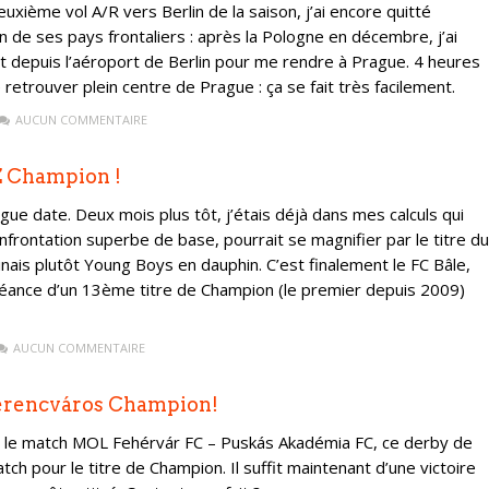
xième vol A/R vers Berlin de la saison, j’ai encore quitté
n de ses pays frontaliers : après la Pologne en décembre, j’ai
rect depuis l’aéroport de Berlin pour me rendre à Prague. 4 heures
 retrouver plein centre de Prague : ça se fait très facilement.
AUCUN COMMENTAIRE
CZ Champion !
gue date. Deux mois plus tôt, j’étais déjà dans mes calculs qui
nfrontation superbe de base, pourrait se magnifier par le titre du
ginais plutôt Young Boys en dauphin. C’est finalement le FC Bâle,
héance d’un 13ème titre de Champion (le premier depuis 2009)
AUCUN COMMENTAIRE
Ferencváros Champion!
sur le match MOL Fehérvár FC – Puskás Akadémia FC, ce derby de
h pour le titre de Champion. Il suffit maintenant d’une victoire