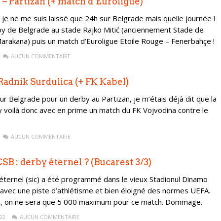
 – Partizan (+ match d’Euroligue)
 je ne me suis laissé que 24h sur Belgrade mais quelle journée !
by de Belgrade au stade Rajko Mitić (anciennement Stade de
arakana) puis un match d’Euroligue Etoile Rouge – Fenerbahçe !
AUCUN COMMENTAIRE
Radnik Surdulica (+ FK Kabel)
 Belgrade pour un derby au Partizan, je m’étais déjà dit que la
 M’y voilà donc avec en prime un match du FK Vojvodina contre le
AUCUN COMMENTAIRE
B : derby éternel ? (Bucarest 3/3)
 éternel (sic) a été programmé dans le vieux Stadionul Dinamo
avec une piste d’athlétisme et bien éloigné des normes UEFA.
s, on ne sera que 5 000 maximum pour ce match. Dommage.
22
AUCUN COMMENTAIRE