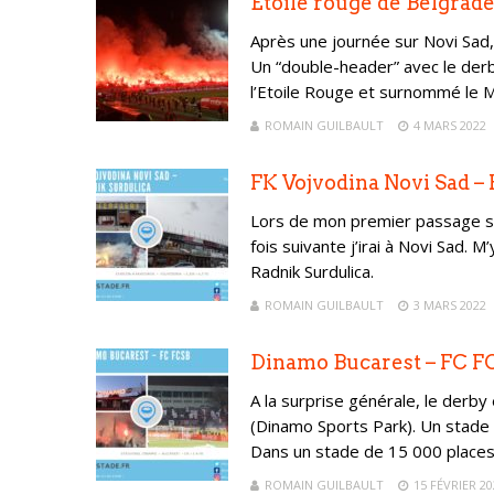
Etoile rouge de Belgrade
Après une journée sur Novi Sad,
Un “double-header” avec le der
l’Etoile Rouge et surnommé le M
ROMAIN GUILBAULT
4 MARS 2022
FK Vojvodina Novi Sad – 
Lors de mon premier passage sur
fois suivante j’irai à Novi Sad.
Radnik Surdulica.
ROMAIN GUILBAULT
3 MARS 2022
Dinamo Bucarest – FC FCS
A la surprise générale, le derby
(Dinamo Sports Park). Un stade 
Dans un stade de 15 000 place
ROMAIN GUILBAULT
15 FÉVRIER 20