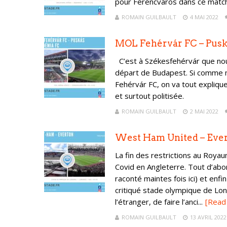
pour Ferencvaros dans ce match 
ROMAIN GUILBAULT
4 MAI 2022
MOL Fehérvár FC – Pus
C’est à Székesfehérvár que nou
départ de Budapest. Si comme 
Fehérvár FC, on va tout explique
et surtout politisée.
ROMAIN GUILBAULT
2 MAI 2022
West Ham United – Eve
La fin des restrictions au Roya
Covid en Angleterre. Tout d’abo
raconté maintes fois ici) et en
critiqué stade olympique de Lon
l’étranger, de faire l’anci...
[Read
ROMAIN GUILBAULT
13 AVRIL 2022