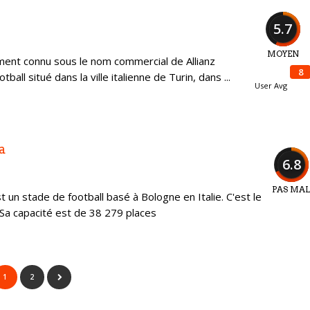
5.7
MOYEN
ment connu sous le nom commercial de Allianz
8
ball situé dans la ville italienne de Turin, dans ...
User Avg
a
6.8
PAS MA
 un stade de football basé à Bologne en Italie. C'est le
Sa capacité est de 38 279 places
1
2