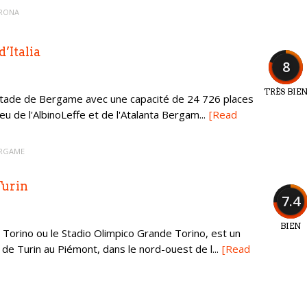
ERONA
d’Italia
8
TRÈS BIE
stade de Bergame avec une capacité de 24 726 places
jeu de l'AlbinoLeffe et de l'Atalanta Bergam...
[Read
ERGAME
Turin
7.4
BIEN
Torino ou le Stadio Olimpico Grande Torino, est un
 de Turin au Piémont, dans le nord-ouest de l...
[Read