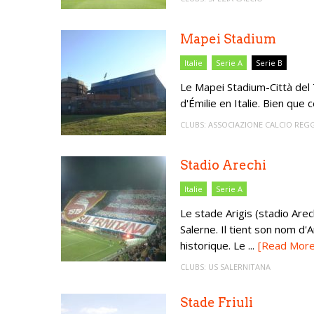
Mapei Stadium
Italie
Serie A
Serie B
Le Mapei Stadium-Città del T
d'Émilie en Italie. Bien que c
CLUBS:
ASSOCIAZIONE CALCIO REGG
Stadio Arechi
Italie
Serie A
Le stade Arigis (stadio Arech
Salerne. Il tient son nom d
historique. Le ...
[Read More
CLUBS:
US SALERNITANA
Stade Friuli