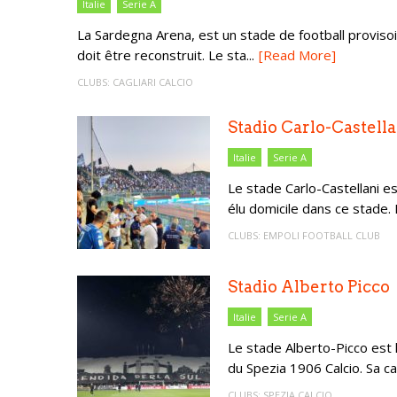
Italie
Serie A
La Sardegna Arena, est un stade de football provisoire
doit être reconstruit. Le sta...
[Read More]
CLUBS:
CAGLIARI CALCIO
Stadio Carlo-Castella
Italie
Serie A
Le stade Carlo-Castellani es
élu domicile dans ce stade. I
CLUBS:
EMPOLI FOOTBALL CLUB
Stadio Alberto Picco
Italie
Serie A
Le stade Alberto-Picco est lo
du Spezia 1906 Calcio. Sa cap
CLUBS:
SPEZIA CALCIO