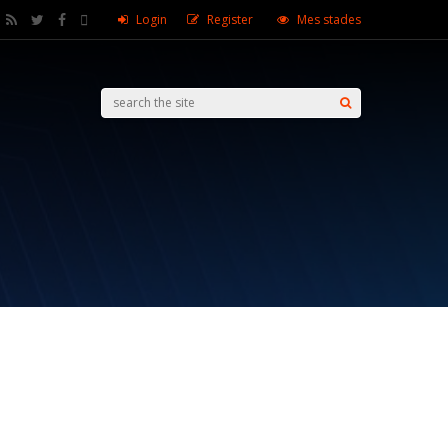
Login
Register
Mes stades