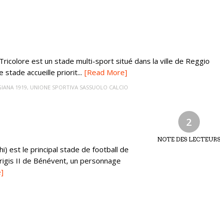
ricolore est un stade multi-sport situé dans la ville de Reggio
e stade accueille priorit...
[Read More]
IANA 1919
,
UNIONE SPORTIVA SASSUOLO CALCIO
2
NOTE DES LECTEUR
i) est le principal stade de football de
'Arigis II de Bénévent, un personnage
]