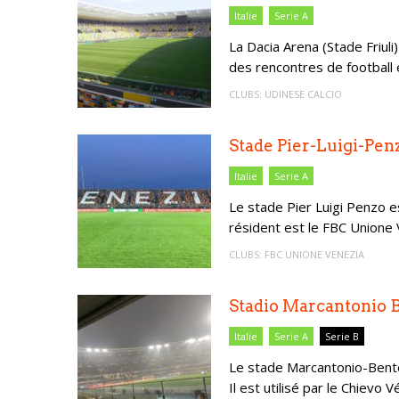
Italie
Serie A
La Dacia Arena (Stade Friuli) 
des rencontres de football e
CLUBS:
UDINESE CALCIO
Stade Pier-Luigi-Pen
Italie
Serie A
Le stade Pier Luigi Penzo es
résident est le FBC Unione V
CLUBS:
FBC UNIONE VENEZIA
Stadio Marcantonio 
Italie
Serie A
Serie B
Le stade Marcantonio-Benteg
Il est utilisé par le Chievo 