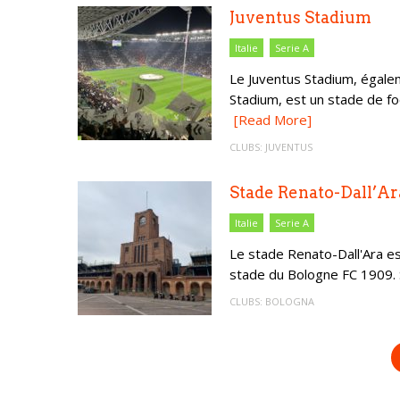
Juventus Stadium
Italie
Serie A
Le Juventus Stadium, égale
Stadium, est un stade de foot
[Read More]
CLUBS:
JUVENTUS
Stade Renato-Dall’Ar
Italie
Serie A
Le stade Renato-Dall'Ara est
stade du Bologne FC 1909. 
CLUBS:
BOLOGNA