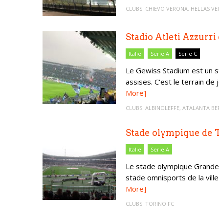
CLUBS:
CHIEVO VERONA
,
HELLAS V
Stadio Atleti Azzurri 
Italie
Serie A
Serie C
Le Gewiss Stadium est un 
assises. C'est le terrain de 
More]
CLUBS:
ALBINOLEFFE
,
ATALANTA B
Stade olympique de 
Italie
Serie A
Le stade olympique Grande 
stade omnisports de la ville
More]
CLUBS:
TORINO FC