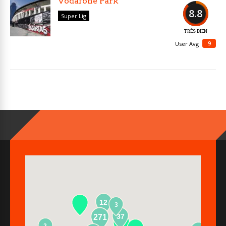
Vodafone Park
8.8
Super Lig
TRÈS BIEN
9
User Avg
12
3
37
271