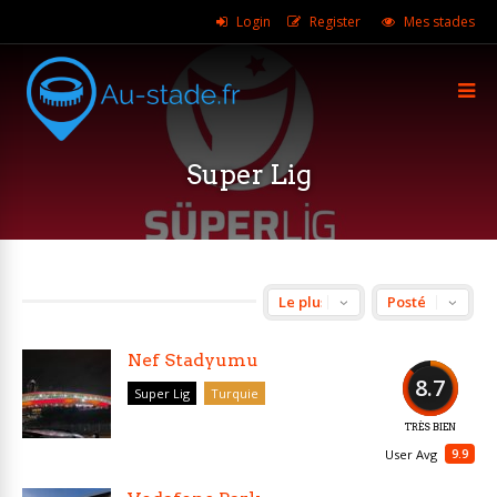
Login
Register
Mes stades
Super Lig
Nef Stadyumu
8.7
Super Lig
Turquie
TRÈS BIEN
9.9
User Avg