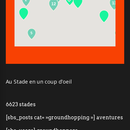
2
13
12
5
2
Au Stade en un coup d’oeil
6623 stades
[sbs_posts cat= »groundhopping »] aventures