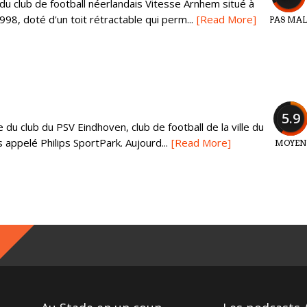
u club de football néerlandais Vitesse Arnhem situé à
998, doté d'un toit rétractable qui perm...
[Read More]
PAS MA
5.9
e du club du PSV Eindhoven, club de football de la ville du
 appelé Philips SportPark. Aujourd...
[Read More]
MOYEN