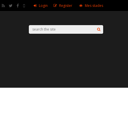
Login
Register
Mes stades