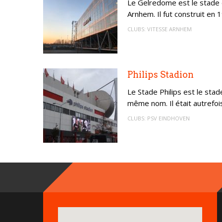
Le Gelredome est le stade d
Arnhem. Il fut construit en 1
CLUBS:
VITESSE ARNHEM
Philips Stadion
Le Stade Philips est le stad
même nom. Il était autrefois
CLUBS:
PSV EINDHOVEN