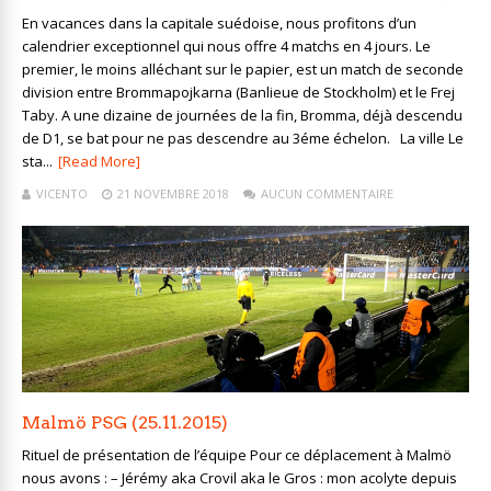
En vacances dans la capitale suédoise, nous profitons d’un
calendrier exceptionnel qui nous offre 4 matchs en 4 jours. Le
premier, le moins alléchant sur le papier, est un match de seconde
division entre Brommapojkarna (Banlieue de Stockholm) et le Frej
Taby. A une dizaine de journées de la fin, Bromma, déjà descendu
de D1, se bat pour ne pas descendre au 3éme échelon. La ville Le
sta...
[Read More]
VICENTO
21 NOVEMBRE 2018
AUCUN COMMENTAIRE
Malmö PSG (25.11.2015)
Rituel de présentation de l’équipe Pour ce déplacement à Malmö
nous avons : – Jérémy aka Crovil aka le Gros : mon acolyte depuis