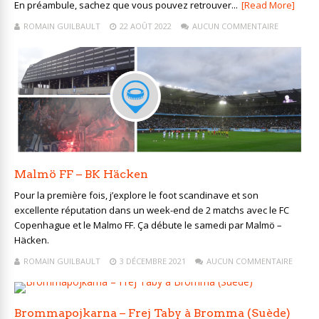
En préambule, sachez que vous pouvez retrouver...
[Read More]
ROMAIN GUILBAULT
22 AOÛT 2022
AUCUN COMMENTAIRE
Malmö FF – BK Häcken
Pour la première fois, j’explore le foot scandinave et son
excellente réputation dans un week-end de 2 matchs avec le FC
Copenhague et le Malmo FF. Ça débute le samedi par Malmö –
Häcken.
ROMAIN GUILBAULT
3 DÉCEMBRE 2021
AUCUN COMMENTAIRE
Brommapojkarna – Frej Taby à Bromma (Suède)