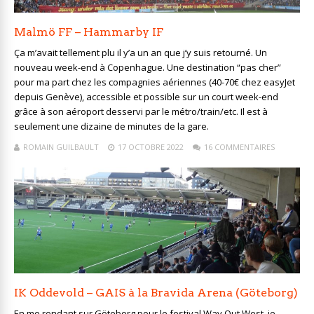
Malmö FF – Hammarby IF
Ça m’avait tellement plu il y’a un an que j’y suis retourné. Un
nouveau week-end à Copenhague. Une destination “pas cher”
pour ma part chez les compagnies aériennes (40-70€ chez easyJet
depuis Genève), accessible et possible sur un court week-end
grâce à son aéroport desservi par le métro/train/etc. Il est à
seulement une dizaine de minutes de la gare.
ROMAIN GUILBAULT
17 OCTOBRE 2022
16 COMMENTAIRES
IK Oddevold – GAIS à la Bravida Arena (Göteborg)
En me rendant sur Göteborg pour le festival Way Out West, je