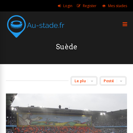
Login
Register
Mes stades
Suède