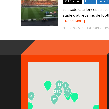
D1 Féminine
France
Ligue 2
Le stade Charléty est un c
stade d'athlétisme, de footb
[Read More]
CLUBS:
PARIS FC
,
PARIS SAINT-GERM
12
3
37
271
2
13
12