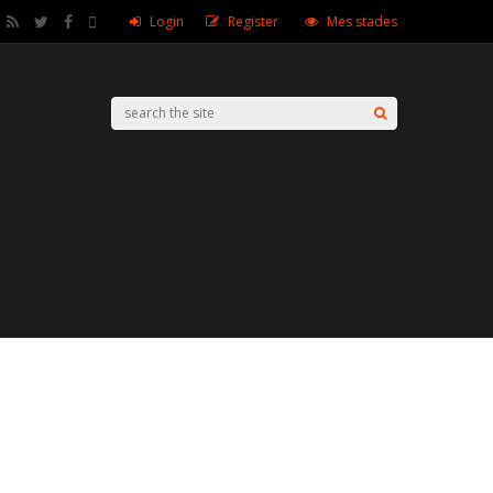
Login
Register
Mes stades