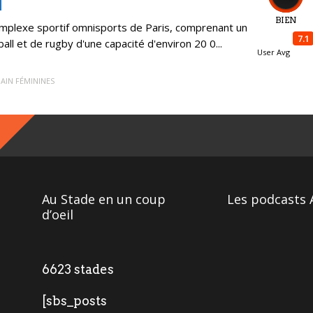
BIEN
omplexe sportif omnisports de Paris, comprenant un
7.1
all et de rugby d'une capacité d'environ 20 0...
User Avg
AIN FÉMININES
Au Stade en un coup
Les podcasts 
d’oeil
6623 stades
[sbs_posts