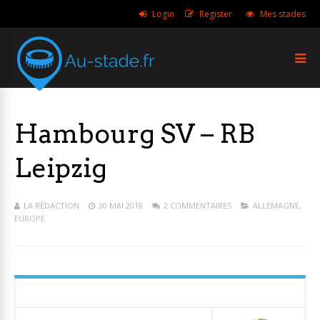
Login
Register
Mes stades
Hambourg SV – RB
Leipzig
LA RÉDACTION
30 MAI 2018
2 COMMENTAIRES
ALLEMAGNE
,
EUROPE