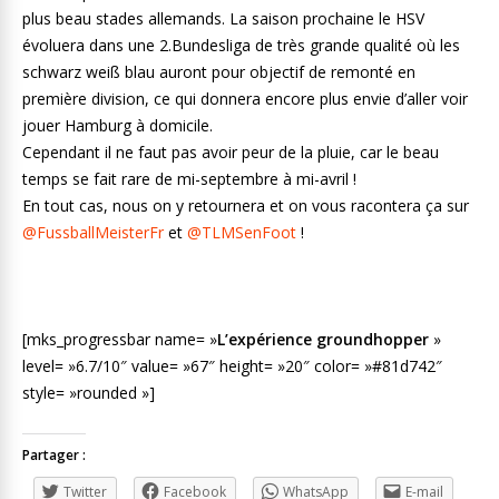
plus beau stades allemands. La saison prochaine le HSV
évoluera dans une 2.Bundesliga de très grande qualité où les
schwarz weiß blau auront pour objectif de remonté en
première division, ce qui donnera encore plus envie d’aller voir
jouer Hamburg à domicile.
Cependant il ne faut pas avoir peur de la pluie, car le beau
temps se fait rare de mi-septembre à mi-avril !
En tout cas, nous on y retournera et on vous racontera ça sur
@FussballMeisterFr
et
@TLMSenFoot
!
[mks_progressbar name= »
L’expérience groundhopper
»
level= »6.7/10″ value= »67″ height= »20″ color= »#81d742″
style= »rounded »]
Partager :
Twitter
Facebook
WhatsApp
E-mail