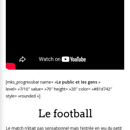
[mks_progressbar name= »
Le public et les gens
»
level= »7/10″ value= »70″ height= »20″ color= »#81d742″
style= »rounded »]
Le football
Le match n’était pas sensationnel mais l’entrée en jeu du petit