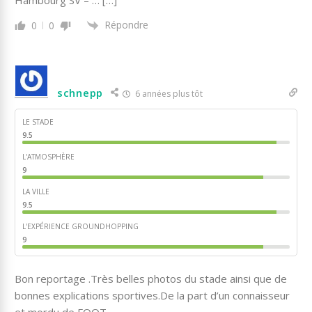
Hambourg SV – … […]
Répondre
0
0
schnepp
6 années plus tôt
LE STADE
9.5
L'ATMOSPHÈRE
9
LA VILLE
9.5
L'EXPÉRIENCE GROUNDHOPPING
9
Bon reportage .Très belles photos du stade ainsi que de
bonnes explications sportives.De la part d’un connaisseur