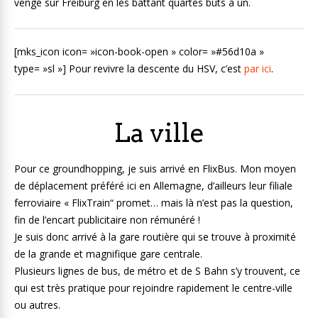
vengé sur Freiburg en les battant quartes buts à un.
[mks_icon icon= »icon-book-open » color= »#56d10a »
type= »sl »] Pour revivre la descente du HSV, c’est
par ici
.
La ville
Pour ce groundhopping, je suis arrivé en FlixBus. Mon moyen
de déplacement préféré ici en Allemagne, d’ailleurs leur filiale
ferroviaire « FlixTrain“ promet… mais là n’est pas la question,
fin de l’encart publicitaire non rémunéré !
Je suis donc arrivé à la gare routière qui se trouve à proximité
de la grande et magnifique gare centrale.
Plusieurs lignes de bus, de métro et de S Bahn s’y trouvent, ce
qui est très pratique pour rejoindre rapidement le centre-ville
ou autres.