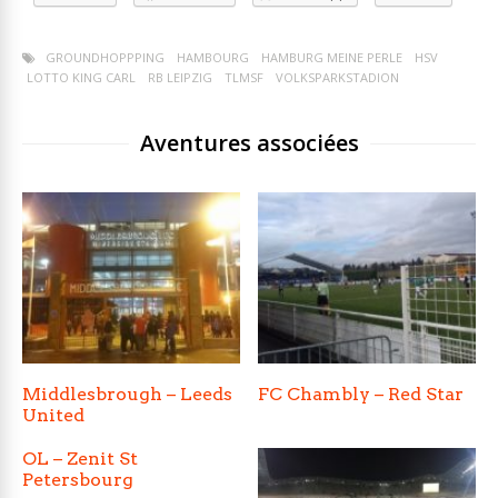
GROUNDHOPPPING
HAMBOURG
HAMBURG MEINE PERLE
HSV
LOTTO KING CARL
RB LEIPZIG
TLMSF
VOLKSPARKSTADION
Aventures associées
Middlesbrough – Leeds
FC Chambly – Red Star
United
OL – Zenit St
Petersbourg