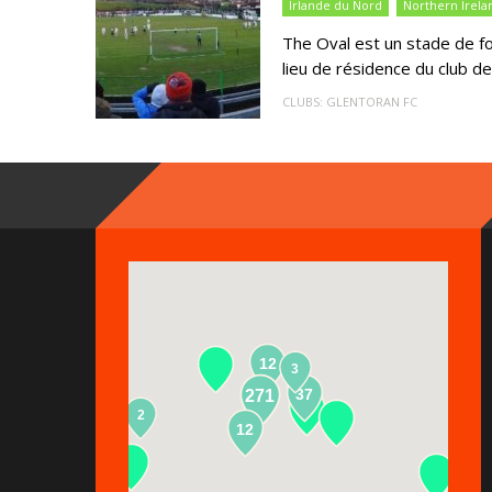
Irlande du Nord
Northern Irela
The Oval est un stade de foo
lieu de résidence du club d
CLUBS:
GLENTORAN FC
12
3
37
271
2
13
12