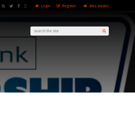
Login
Register
Mes stades