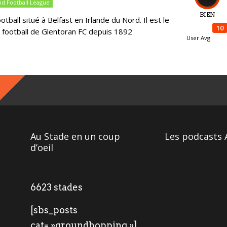
nd Football League
BIEN
tball situé à Belfast en Irlande du Nord. Il est le
10
e football de Glentoran FC depuis 1892
User Avg
Au Stade en un coup
Les podcasts 
d’oeil
6623 stades
[sbs_posts
cat= »groundhopping »]