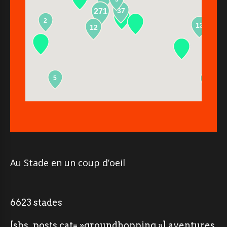
37
271
2
13
12
5
2
Au Stade en un coup d’oeil
6623 stades
[sbs_posts cat= »groundhopping »] aventures