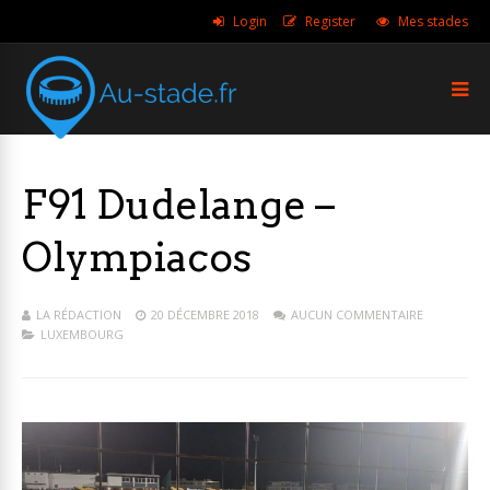
Login
Register
Mes stades
F91 Dudelange –
Olympiacos
LA RÉDACTION
20 DÉCEMBRE 2018
AUCUN COMMENTAIRE
LUXEMBOURG