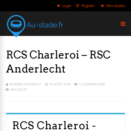
Login
Register
Mes stades
RCS Charleroi – RSC
Anderlecht
ROMAIN GUILBAULT
19 AOÛT 2018
1 COMMENTAIRE
BELGIQUE
RCS Charleroi -