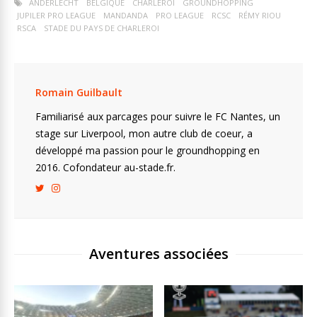
ANDERLECHT
BELGIQUE
CHARLEROI
GROUNDHOPPING
JUPILER PRO LEAGUE
MANDANDA
PRO LEAGUE
RCSC
RÉMY RIOU
RSCA
STADE DU PAYS DE CHARLEROI
Romain Guilbault
Familiarisé aux parcages pour suivre le FC Nantes, un
stage sur Liverpool, mon autre club de coeur, a
développé ma passion pour le groundhopping en
2016. Cofondateur au-stade.fr.
Aventures associées