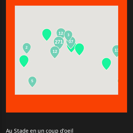
12
3
37
271
2
13
12
5
2
Au Stade en un coup d’oeil