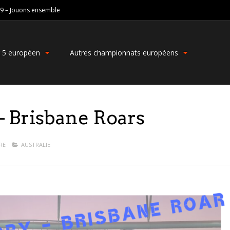
19 – Jouons ensemble
g 5 européen
Autres championnats européens
 Brisbane Roars
RE
AUSTRALIE