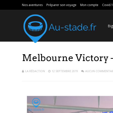
Nos aventures
Préparer son voyage
Mon compte
Covid.
Bi
Melbourne Victory –
LA RÉDACTION
12 SEPTEMBRE 2019
AUCUN COMMENTAI