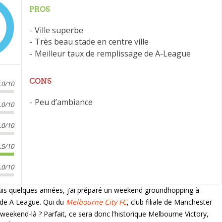
PROS
Ville superbe
Très beau stade en centre ville
Meilleur taux de remplissage de A-League
CONS
.0/10
Peu d’ambiance
.0/10
.0/10
.5/10
.0/10
uis quelques années, j’ai préparé un weekend groundhopping à
 de A League. Qui du
Melbourne City FC
, club filiale de Manchester
weekend-là ? Parfait, ce sera donc l’historique Melbourne Victory,