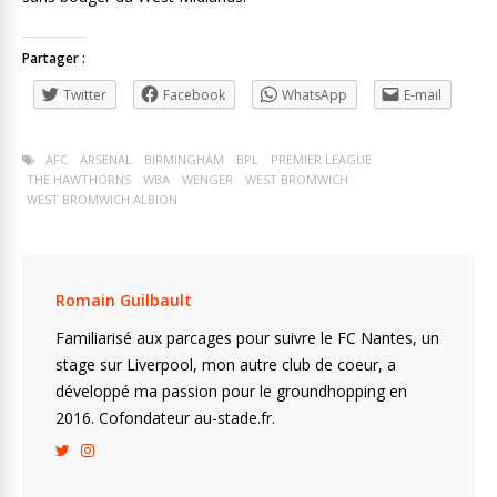
Partager :
Twitter
Facebook
WhatsApp
E-mail
AFC
ARSENAL
BIRMINGHAM
BPL
PREMIER LEAGUE
THE HAWTHORNS
WBA
WENGER
WEST BROMWICH
WEST BROMWICH ALBION
Romain Guilbault
Familiarisé aux parcages pour suivre le FC Nantes, un
stage sur Liverpool, mon autre club de coeur, a
développé ma passion pour le groundhopping en
2016. Cofondateur au-stade.fr.