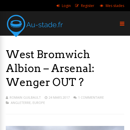
Login
Register
Mes stades
West Bromwich
Albion – Arsenal:
Wenger OUT ?
ROMAIN GUILBAULT
24 MARS 2017
1 COMMENTAIRE
ANGLETERRE
,
EUROPE