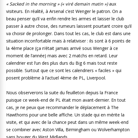
« Sacked in the morning » (« viré demain matin »)
aux
visiteurs. En réalité, à Arsenal c’est Wenger le patron. On a
beau penser qu’il va enfin rendre les armes et laisser le club
passer à autre chose, des rumeurs laissent pourtant croire qu’il
va choisir de prolonger. Dans tout les cas, le club est dans une
situation inconfortable mais à relativiser : ils sont à 6 points de
la 4ème place (ça n’était jamais arrivé sous Wenger à ce
moment de l’année) mais avec 2 matchs en retard. Leur
calendrier est l’un des plus durs du Big 6 mais tout reste
possible. Surtout que ce sont les calendriers « faciles » qui
posent problème à l’actuel 4ème de PL, Liverpool.
Nous observerons la suite du feuilleton depuis la France
puisque ce week-end de PL était mon avant-dernier. En tout
cas, je ne peux que recommander le déplacement à The
Hawthorns pour une belle affiche. Un stade qui en mérite la
visite, et qui avec de la chance peut dans un même week-end
se combiner avec Aston Villa, Birmingham ou Wolverhampton
sans bouger du West Midlands.