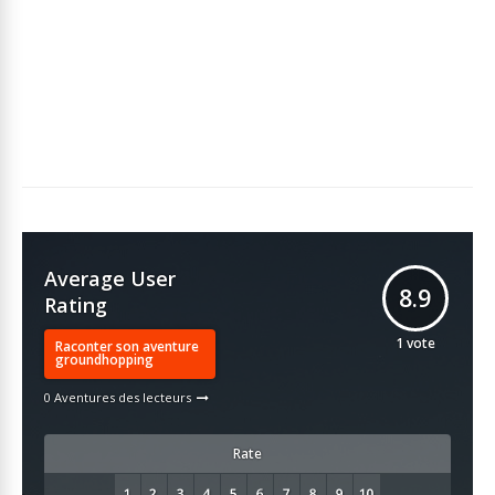
Average User
8.9
Rating
1
vote
Raconter son aventure
groundhopping
0 Aventures des lecteurs
Rate