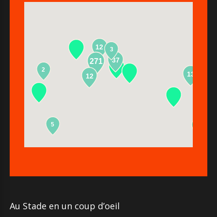
12
3
37
271
2
13
12
5
2
Au Stade en un coup d’oeil