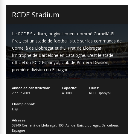
RCDE Stadium
Le RCDE Stadium, originellement nommé Cornellà-El
Prat, est un stade de football situé sur les communes de
Cornellà de Llobregat et d'El Prat de Llobregat,
limitrophe de Barcelone en Catalogne. C'est le stade
officiel du RCD Espanyol, club de Primera División,
première division en Espagne.
Année de construction:
Capacité:
Clubs:
2 août 2009
40 000
RCD Espanyol
Championnat:
Liga
Adresse:
08940 Cornellà de Llobregat
,
100
,
Av. del Baix Llobregat
,
Barcelona
,
Espagne