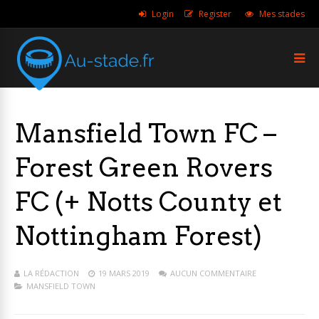
Login
Register
Mes stades
Mansfield Town FC –
Forest Green Rovers
FC (+ Notts County et
Nottingham Forest)
LA RÉDACTION
19 MARS 2019
AUCUN COMMENTAIRE
MANSFIELD TOWN