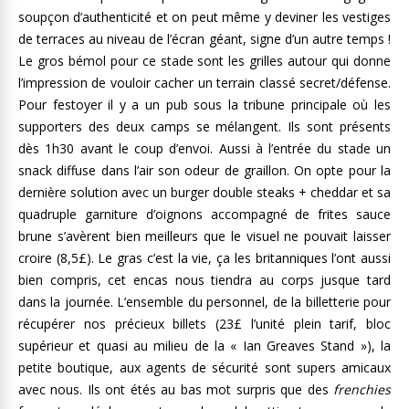
soupçon d’authenticité et on peut même y deviner les vestiges
de terraces au niveau de l’écran géant, signe d’un autre temps !
Le gros bémol pour ce stade sont les grilles autour qui donne
l’impression de vouloir cacher un terrain classé secret/défense.
Pour festoyer il y a un pub sous la tribune principale où les
supporters des deux camps se mélangent. Ils sont présents
dès 1h30 avant le coup d’envoi. Aussi à l’entrée du stade un
snack diffuse dans l’air son odeur de graillon. On opte pour la
dernière solution avec un burger double steaks + cheddar et sa
quadruple garniture d’oignons accompagné de frites sauce
brune s’avèrent bien meilleurs que le visuel ne pouvait laisser
croire (8,5£). Le gras c’est la vie, ça les britanniques l’ont aussi
bien compris, cet encas nous tiendra au corps jusque tard
dans la journée. L’ensemble du personnel, de la billetterie pour
récupérer nos précieux billets (23£ l’unité plein tarif, bloc
supérieur et quasi au milieu de la « Ian Greaves Stand »), la
petite boutique, aux agents de sécurité sont supers amicaux
avec nous. Ils ont étés au bas mot surpris que des
frenchies