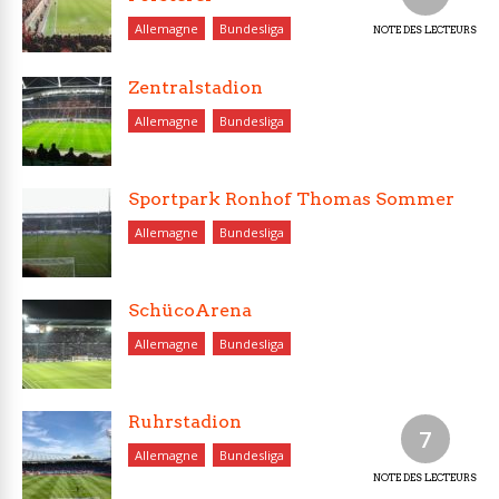
Allemagne
Bundesliga
NOTE DES LECTEURS
Zentralstadion
Allemagne
Bundesliga
Sportpark Ronhof Thomas Sommer
Allemagne
Bundesliga
SchücoArena
Allemagne
Bundesliga
Ruhrstadion
7
Allemagne
Bundesliga
NOTE DES LECTEURS