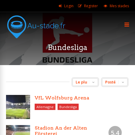
Login
Register
Mes stades
Bundesliga
VfL Wolfsburg Arena
Allemagne
Bundesliga
Stadion An der Alten
5.4
Försterei