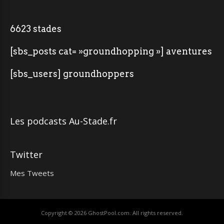
6623 stades
[sbs_posts cat= »groundhopping »] aventures
[sbs_users] groundhoppers
Les podcasts Au-Stade.fr
Twitter
Mes Tweets
Copyright © 2026
GhostPool.com
. All rights reserved.