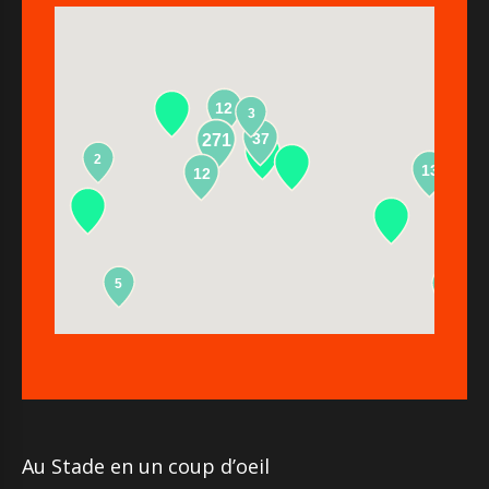
12
3
37
271
2
13
12
5
2
Au Stade en un coup d’oeil