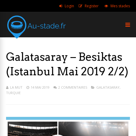
Login
Register
Mes stades
Galatasaray – Besiktas
(Istanbul Mai 2019 2/2)
LA MUT
14 MAI 2019
2 COMMENTAIRES
GALATASARAY
,
TURQUIE