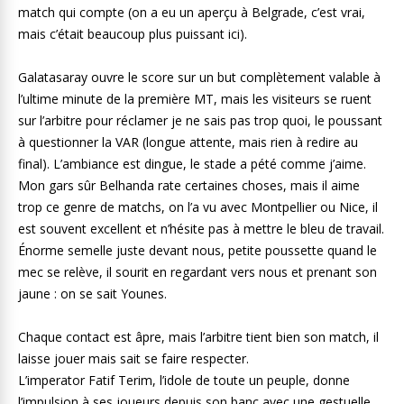
match qui compte (on a eu un aperçu à Belgrade, c’est vrai,
mais c’était beaucoup plus puissant ici).
Galatasaray ouvre le score sur un but complètement valable à
l’ultime minute de la première MT, mais les visiteurs se ruent
sur l’arbitre pour réclamer je ne sais pas trop quoi, le poussant
à questionner la VAR (longue attente, mais rien à redire au
final). L’ambiance est dingue, le stade a pété comme j’aime.
Mon gars sûr Belhanda rate certaines choses, mais il aime
trop ce genre de matchs, on l’a vu avec Montpellier ou Nice, il
est souvent excellent et n’hésite pas à mettre le bleu de travail.
Énorme semelle juste devant nous, petite poussette quand le
mec se relève, il sourit en regardant vers nous et prenant son
jaune : on se sait Younes.
Chaque contact est âpre, mais l’arbitre tient bien son match, il
laisse jouer mais sait se faire respecter.
L’imperator Fatif Terim, l’idole de toute un peuple, donne
l’impulsion à ses joueurs depuis son banc avec une gestuelle