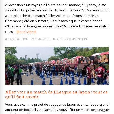
A l’occasion d’un voyage à l’autre bout du monde, à Sydney, je me
suis dit « Et si j’allais voir un match, tant qu’à faire ?« . Me voilà donc
à la recherche d’un match à aller voir. Nous étions alors le 28
Décembre (l’été en Australie). Il faut savoir que le championnat
d’Australie, la A-League, se déroule d’Octobre à Avril (dernier match
ce 20...
[Read More]
LA RÉDACTION
9 MAI 2018
AUCUN COMMENTAIRE
Aller voir un match de J.League au Japon : tout ce
qu’il faut savoir
Vous avez comme projet de voyager au Japon et en tant que grand
amateur de football vous aimeriez vous offrir un match de J.League