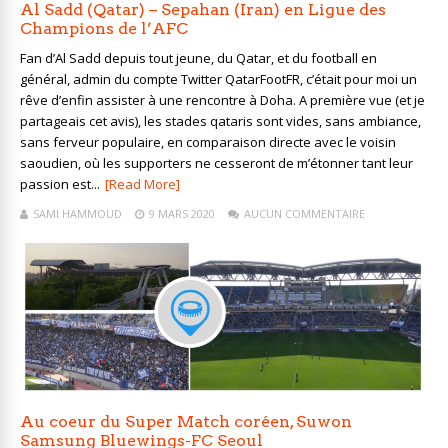
Al Sadd (Qatar) – Sepahan (Iran) en Ligue des
Champions de l’AFC
Fan d’Al Sadd depuis tout jeune, du Qatar, et du football en
général, admin du compte Twitter QatarFootFR, c’était pour moi un
rêve d’enfin assister à une rencontre à Doha. A première vue (et je
partageais cet avis), les stades qataris sont vides, sans ambiance,
sans ferveur populaire, en comparaison directe avec le voisin
saoudien, où les supporters ne cesseront de m’étonner tant leur
passion est...
[Read More]
SAMI HAMMOUD
9 MARS 2020
AUCUN COMMENTAIRE
Au coeur du Super Match coréen, Suwon
Samsung Bluewings-FC Seoul