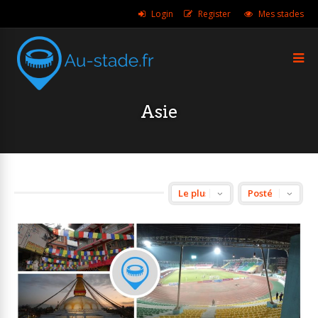
Login
Register
Mes stades
Asie