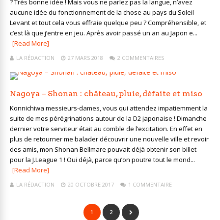
? Très bonne idée ! Mais vous ne parlez pas la langue, n’avez
aucune idée du fonctionnement de la chose au pays du Soleil
Levant et tout cela vous effraie quelque peu ? Compréhensible, et
c’est là que j’entre en jeu. Après avoir passé un an au Japon e...
[Read More]
LA RÉDACTION
27 MARS 2018
2 COMMENTAIRES
Nagoya – Shonan : château, pluie, défaite et miso
Konnichiwa messieurs-dames, vous qui attendez impatiemment la
suite de mes pérégrinations autour de la D2 japonaise ! Dimanche
dernier votre serviteur était au comble de l’excitation. En effet en
plus de retourner me balader découvrir une nouvelle ville et revoir
des amis, mon Shonan Bellmare pouvait déjà obtenir son billet
pour la J.League 1 ! Oui déjà, parce qu’on poutre tout le mond...
[Read More]
LA RÉDACTION
20 OCTOBRE 2017
1 COMMENTAIRE
1
2