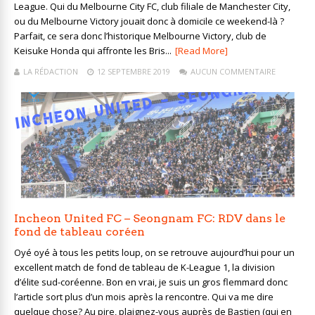
League. Qui du Melbourne City FC, club filiale de Manchester City,
ou du Melbourne Victory jouait donc à domicile ce weekend-là ?
Parfait, ce sera donc l’historique Melbourne Victory, club de
Keisuke Honda qui affronte les Bris...
[Read More]
LA RÉDACTION
12 SEPTEMBRE 2019
AUCUN COMMENTAIRE
Incheon United FC – Seongnam FC: RDV dans le
fond de tableau coréen
Oyé oyé à tous les petits loup, on se retrouve aujourd’hui pour un
excellent match de fond de tableau de K-League 1, la division
d’élite sud-coréenne. Bon en vrai, je suis un gros flemmard donc
l’article sort plus d’un mois après la rencontre. Qui va me dire
quelque chose? Au pire, plaignez-vous auprès de Bastien (qui en