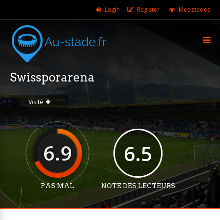
Login
Register
Mes stades
Swissporarena
Visité
6.9
6.5
PAS MAL
NOTE DES LECTEURS