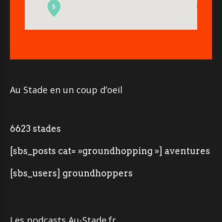
5
2
Au Stade en un coup d’oeil
6623 stades
[sbs_posts cat= »groundhopping »] aventures
[sbs_users] groundhoppers
Les podcasts Au-Stade.fr