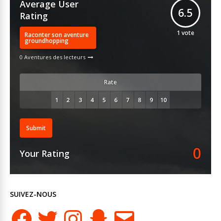
Average User
6.5
Rating
1
vote
Raconter son aventure
groundhopping
0 Aventures des lecteurs
Rate
Submit
0
Your Rating
SUIVEZ-NOUS
Facebook
Twitter
Instagram
Snapchat
E-
mail