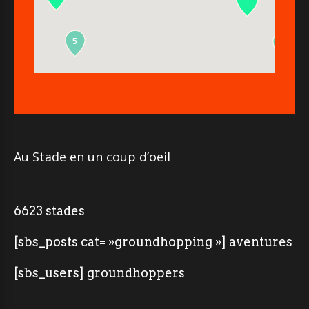
5
2
Au Stade en un coup d’oeil
6623 stades
[sbs_posts cat= »groundhopping »] aventures
[sbs_users] groundhoppers