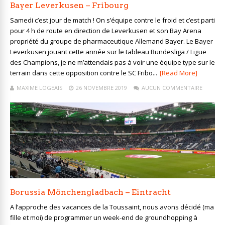
Bayer Leverkusen – Fribourg
Samedi c’est jour de match ! On s’équipe contre le froid et c’est parti
pour 4 h de route en direction de Leverkusen et son Bay Arena
propriété du groupe de pharmaceutique Allemand Bayer. Le Bayer
Leverkusen jouant cette année sur le tableau Bundesliga / Ligue
des Champions, je ne m’attendais pas à voir une équipe type sur le
terrain dans cette opposition contre le SC Fribo...
[Read More]
MAXIME LOGEAIS
26 NOVEMBRE 2019
AUCUN COMMENTAIRE
Borussia Mönchengladbach – Eintracht
A l’approche des vacances de la Toussaint, nous avons décidé (ma
fille et moi) de programmer un week-end de groundhopping à