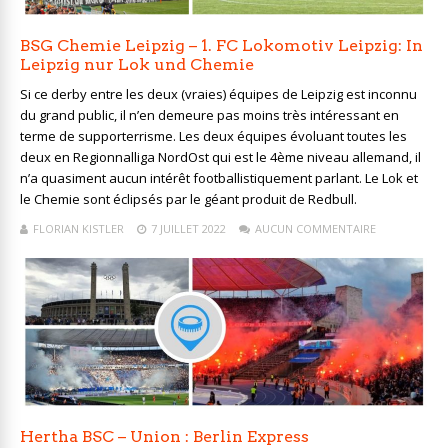
BSG Chemie Leipzig – 1. FC Lokomotiv Leipzig: In
Leipzig nur Lok und Chemie
Si ce derby entre les deux (vraies) équipes de Leipzig est inconnu
du grand public, il n’en demeure pas moins très intéressant en
terme de supporterrisme. Les deux équipes évoluant toutes les
deux en Regionnalliga NordOst qui est le 4ème niveau allemand, il
n’a quasiment aucun intérêt footballistiquement parlant. Le Lok et
le Chemie sont éclipsés par le géant produit de Redbull.
FLORIAN KISTLER
7 JUILLET 2022
AUCUN COMMENTAIRE
Hertha BSC – Union : Berlin Express