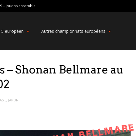
19 – Jouons ensemble
g 5 européen
Autres championnats européens
 – Shonan Bellmare au
02
ASIE
,
JAPON