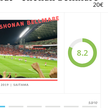
20€
8.2
5.0/10