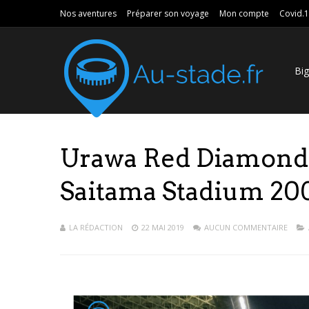
Nos aventures
Préparer son voyage
Mon compte
Covid.
Bi
Urawa Red Diamonds
Saitama Stadium 20
LA RÉDACTION
22 MAI 2019
AUCUN COMMENTAIRE