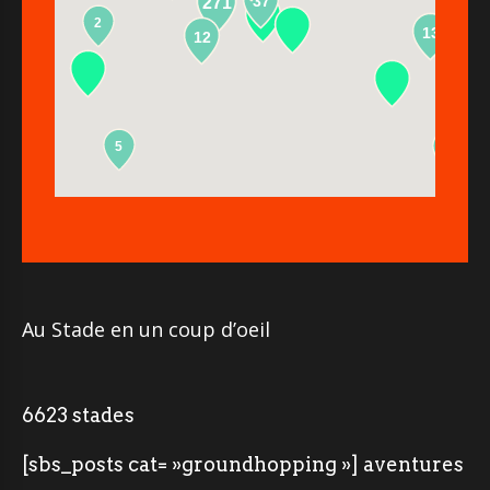
37
271
2
13
12
5
2
Au Stade en un coup d’oeil
6623 stades
[sbs_posts cat= »groundhopping »] aventures