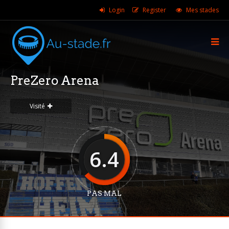
Login
Register
Mes stades
PreZero Arena
Visité
6.4
PAS MAL