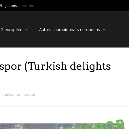
19 – Jouons ensemble
g 5 européen
Autres championnats européens
spor (Turkish delights
BURSASPOR
,
TURQUIE