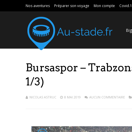
Nos aventures
Préparer son voyage
Mon compte
Covid.
Bi
Bursaspor – Trabzon
1/3)
NICOLAS ASTRUC
8 MAI 2019
AUCUN COMMENTAIRE