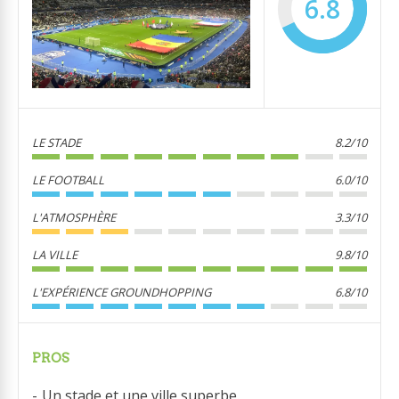
6.8
LE STADE
8.2/10
LE FOOTBALL
6.0/10
L'ATMOSPHÈRE
3.3/10
LA VILLE
9.8/10
L'EXPÉRIENCE GROUNDHOPPING
6.8/10
PROS
Un stade et une ville superbe.