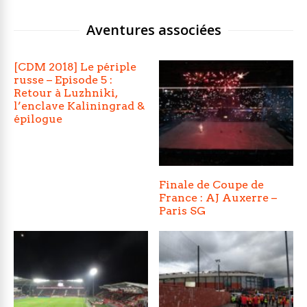
Aventures associées
[CDM 2018] Le périple
russe – Episode 5 :
Retour à Luzhniki,
l’enclave Kaliningrad &
épilogue
Finale de Coupe de
France : AJ Auxerre –
Paris SG