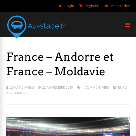
Login
Register
Mes stades
France – Andorre et
France – Moldavie
ZAKARIE FAIBIS
22 NOVEMBRE 2019
1 COMMENTAIRE
EURO
2020
,
FRANCE