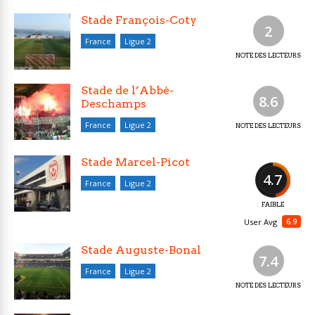
Stade François-Coty
2
France
Ligue 2
NOTE DES LECTEURS
Stade de l’Abbé-
8.6
Deschamps
France
Ligue 2
NOTE DES LECTEURS
Stade Marcel-Picot
4.7
France
Ligue 2
FAIBLE
6.9
User Avg
Stade Auguste-Bonal
7.4
France
Ligue 2
NOTE DES LECTEURS