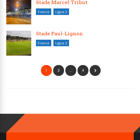
Stade Marcel Tribut
France
Ligue 2
Stade Paul-Lignon
France
Ligue 2
1
2
…
4