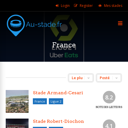
Login
Register
Mes stades
France
Stade Armand-Cesari
8.2
France
Ligue 2
NOTE DES LECTEURS
Stade Robert-Diochon
4.1