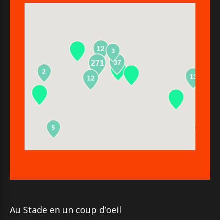
12
3
37
271
2
13
12
5
2
Au Stade en un coup d’oeil