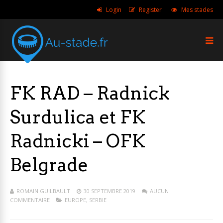
Login
Register
Mes stades
FK RAD – Radnick
Surdulica et FK
Radnicki – OFK
Belgrade
ROMAIN GUILBAULT
30 SEPTEMBRE 2019
AUCUN
COMMENTAIRE
EUROPE
,
SERBIE