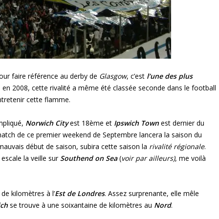
ur faire référence au derby de
Glasgow
, c’est
l’une des plus
en 2008, cette rivalité a même été classée seconde dans le football
entretenir cette flamme.
mpliqué,
Norwich City
est 18ème et
Ipswich Town
est dernier du
 match de ce premier weekend de Septembre lancera la saison du
 mauvais début de saison, subira cette saison la
rivalité régionale
.
 escale la veille sur
Southend on Sea
(
voir par ailleurs)
, me voilà
 de kilomètres à l’
Est de Londres
. Assez surprenante, elle mêle
ch
se trouve à une soixantaine de kilomètres au
Nord
.