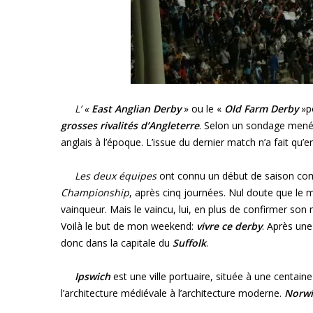
L’ «
East Anglian Derby
» ou le «
Old Farm Derby
»po
grosses rivalités d’Angleterre
. Selon un sondage mené 
anglais à l’époque. L’issue du dernier match n’a fait qu’
Les deux équipes
ont connu un début de saison co
Championship
, après cinq journées. Nul doute que le
vainqueur. Mais le vaincu, lui, en plus de confirmer son
Voilà le but de mon weekend:
vivre ce derby
. Après une
donc dans la capitale du
Suffolk
.
Ipswich
est une ville portuaire, située à une centaine
l’architecture médiévale à l’architecture moderne.
Norwi