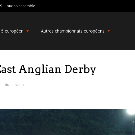
19 – Jouons ensemble
g 5 européen
Autres championnats européens
East Anglian Derby
E
IPSWICH