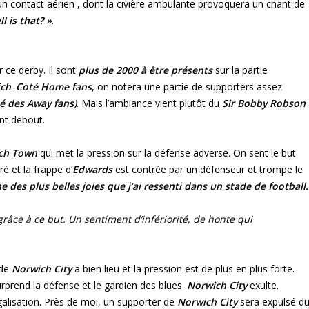
r un contact aérien , dont la civière ambulante provoquera un chant de
l is that? »
.
r ce derby. Il sont
plus de 2000 à être présents
sur la partie
ich
.
Coté Home fans
, on notera une partie de supporters assez
é des Away fans)
. Mais l’ambiance vient plutôt du
Sir Bobby Robson
ent debout.
ich Town
qui met la pression sur la défense adverse. On sent le but
ré et la frappe d’
Edwards
est contrée par un défenseur et trompe le
des plus belles joies que j’ai ressenti dans un stade de football.
ce à ce but. Un sentiment d’infériorité, de honte qui
 de
Norwich City
a bien lieu et la pression est de plus en plus forte.
surprend la défense et le gardien des blues.
Norwich City
exulte.
égalisation. Près de moi, un supporter de
Norwich City
sera expulsé d