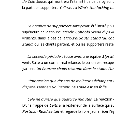
de Cole Skuse
, qui montrera l’intensité de ce derby su
la part des supporters
Yellows
:
« Who’s the fucking hel
Le nombre de
supporter
s Away
avait été limité pou
supérieure de la tribune latérale
Cobbold Stand d’Ipsw
virulents, dans le bas de la tribune
South Stand (du côt
Stand,
où les chants partent, et où les supporters rest
La seconde période
débute avec une équipe d’
Ipsw
venir. Suite à un corner mal relancé, le ballon est récupé
gardien.
Un énorme chaos résonne dans le stade: l’une 
L’impression que dix ans de malheur s’échappent grâ
disparaissent en un instant.
Le stade est en folie.
Cela ne durera que quatorze minutes.
La réaction
D’une frappe de
Leitner
à l’extérieur de la surface qui 
Portman Road se tait
et regarde la folie jaune fêter l’