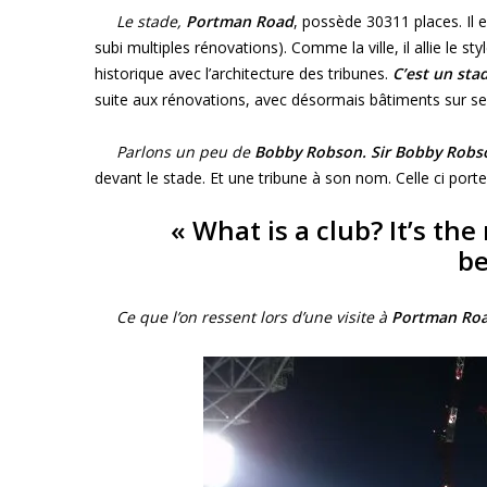
Le stade,
Po
rtman Road
, possède 30311 places. Il e
subi multiples rénovations). Comme la ville, il allie le s
historique avec l’architecture des tribunes.
C’est un sta
suite aux rénovations, avec désormais bâtiments sur ses
Parlons un peu de
B
obby Robson. Sir Bobby Robs
devant le stade. Et une tribune à son nom. Celle ci por
« What is a club? It’s the
be
Ce que l’on ressent lors d’une visite à
Po
rtman Ro