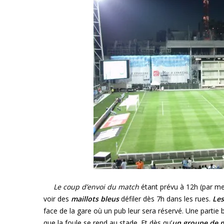
Le coup d’envoi du match
étant prévu à 12h (par me
voir des
maillots bleus
défiler dès 7h dans les rues.
Les
face de la gare où un pub leur sera réservé. Une partie
que la foule se rend au stade. Et dès qu’
un groupe de
m