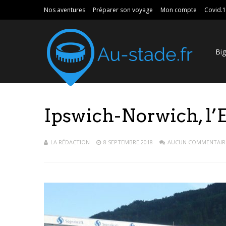
Nos aventures
Préparer son voyage
Mon compte
Covid.
Bi
Ipswich-Norwich, l’
LA RÉDACTION
8 SEPTEMBRE 2018
AUCUN COMMENTAIR