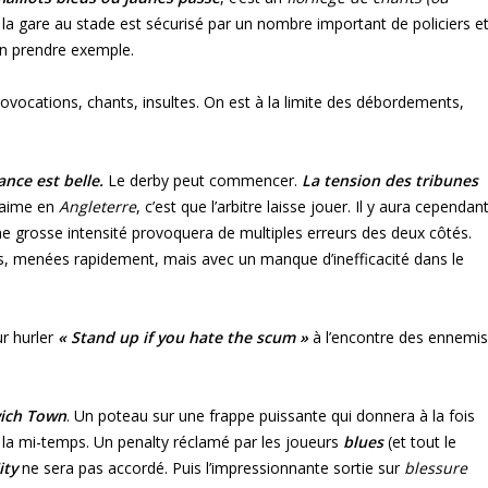
t la gare au stade est sécurisé par un nombre important de policiers e
 en prendre exemple.
vocations, chants, insultes. On est à la limite des débordements,
nce est belle.
Le derby peut commencer.
La tension des tribunes
n aime en
Angleterre
, c’est que l’arbitre laisse jouer. Il y aura cependan
e grosse intensité provoquera de multiples erreurs des deux côtés.
s, menées rapidement, mais avec un manque d’inefficacité dans le
ur hurler
« Stand up if you hate the scum »
à l’encontre des ennemis
ich Town
. Un poteau sur une frappe puissante qui donnera à la fois
e la mi-temps. Un penalty réclamé par les joueurs
blues
(et tout le
ity
ne sera pas accordé. Puis l’impressionnante sortie sur
blessure