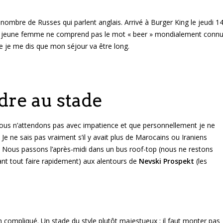
 nombre de Russes qui parlent anglais. Arrivé à Burger King le jeudi 1
, la jeune femme ne comprend pas le mot « beer » mondialement conn
e je me dis que mon séjour va être long.
dre au stade
nous n’attendons pas avec impatience et que personnellement je ne
Je ne sais pas vraiment s’il y avait plus de Marocains ou Iraniens
s. Nous passons l’après-midi dans un bus roof-top (nous ne restons
ant tout faire rapidement) aux alentours de
Nevski Prospekt
(les
en compliqué. Un stade du style plutôt majestueux : il faut monter pas