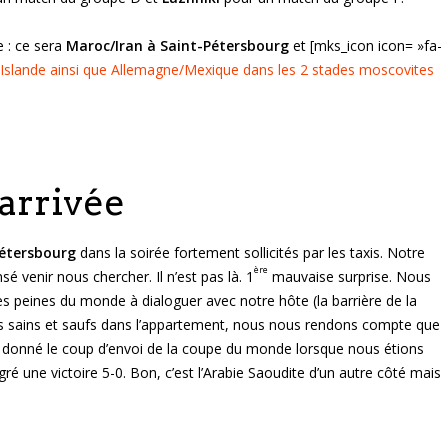
 : ce sera
Maroc/Iran à Saint-Pétersbourg
et [mks_icon icon= »fa-
/Islande ainsi que Allemagne/Mexique dans les 2 stades moscovites
arrivée
Pétersbourg
dans la soirée fortement sollicités par les taxis. Notre
ère
nsé venir nous chercher. Il n’est pas là. 1
mauvaise surprise. Nous
les peines du monde à dialoguer avec notre hôte (la barrière de la
és sains et saufs dans l’appartement, nous nous rendons compte que
donné le coup d’envoi de la coupe du monde lorsque nous étions
ré une victoire 5-0. Bon, c’est l’Arabie Saoudite d’un autre côté mais