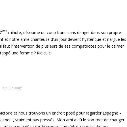
ème
77
minute, détourne un coup franc sans danger dans son propre
ent et notre amie chanteuse d’un jour devient hystérique et nargue les
 il faut l’intervention de plusieurs de ses compatriotes pour le calmer
 frappé une femme ? Ridicule.
Oh, un doigt
ur victoire et nous trouvons un endroit posé pour regarder Espagne –
ais vraiment, vraiment pas pressés. Mon ami a dû le sommer de changer
Ça m’a un peu déçu car je croyais que c’était un pays de foot…