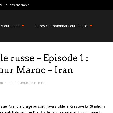
19 – Jouons ensemble
g 5 européen
Autres championnats européens
e russe – Episode 1 :
our Maroc – Iran
COUPE DU MONDE 2018
,
RUSSIE
ssie. Avant le tirage au sort, j’avais ciblé le
Krestovsky Stadium
un match du groupe D et
Luzhniki
pour un match du groupe F.