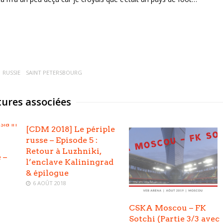
RUSSIE
SAINT PETERSBOURG
ures associées
[CDM 2018] Le périple
russe – Episode 5 :
Retour à Luzhniki,
 –
l’enclave Kaliningrad
& épilogue
6 AOÛT 2018
CSKA Moscou – FK
Sotchi (Partie 3/3 avec