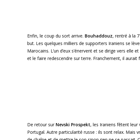
Enfin, le coup du sort arrive.
Bouhaddouz
, rentré à la 
but. Les quelques milliers de supporters Iraniens se lèv
Marocains. L’un d’eux s’énervent et se dirige vers elle et
et le faire redescendre sur terre. Franchement, il aurait
De retour sur
Nevski Prospekt
, les Iraniens fêtent le
Portugal. Autre particularité russe : ils sont relax. M
de chaîne et de mettre le son sinon rien ne se passait. 