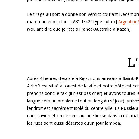
Le tirage au sort a donné son verdict courant Décembre
map-marker » color= »#81d742″ type= »fa »]
Argentine
(voulant dire que je ratais France/Australie à Kazan).
L’
Après 4 heures d’escale à Riga, nous arrivons à
Saint-
AirbnB est situé à l’ouest de la ville et notre hôte est ce
prenons donc le taxi (il n’est pas cher) et avons toutes 
langue sera un problème tout au long du séjour). Arriv
l’endroit est sacrément isolé du centre-ville. La
Russie
a 
dans l’avion et on ne sent aucune liesse dans la rue malg
les rues sont aussi désertes qu’un jour lambda.