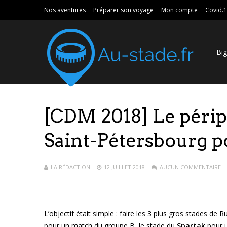
Nos aventures
Préparer son voyage
Mon compte
Covid.
Bi
[CDM 2018] Le péripl
Saint-Pétersbourg p
LA RÉDACTION
12 JUILLET 2018
AUCUN COMMENTAIRE
L’objectif était simple : faire les 3 plus gros stades de Ru
pour un match du groupe B, le stade du
Spartak
pour 