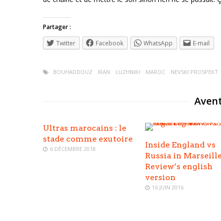
Partager :
Twitter
Facebook
WhatsApp
E-mail
BOUHADDOUZ
IRAN
LUZHNIKI
MAROC
NEVSKI PROSPEKT
Avent
Ultras marocains : le
stade comme exutoire
Inside England vs
6 DÉCEMBRE 2018
Russia in Marseille
Review’s english
version
16 JUIN 2016