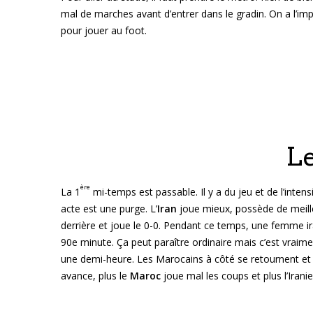
mal de marches avant d’entrer dans le gradin. On a l’im
pour jouer au foot.
L
ère
La 1
mi-temps est passable. Il y a du jeu et de l’inten
acte est une purge. L’
Iran
joue mieux, possède de meilleu
derrière et joue le 0-0. Pendant ce temps, une femme ir
90e minute. Ça peut paraître ordinaire mais c’est vrai
une demi-heure. Les Marocains à côté se retournent et 
avance, plus le
Maroc
joue mal les coups et plus l’Irani