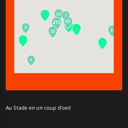
12
3
37
271
2
13
12
5
2
Au Stade en un coup d’oeil