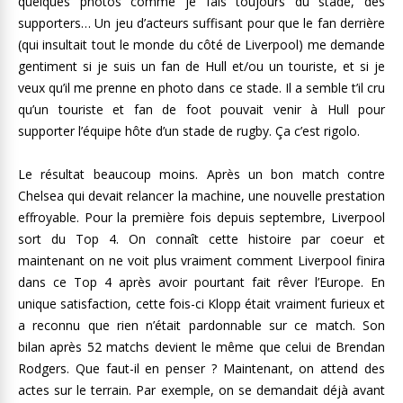
quelques photos comme je fais toujours du stade, des
supporters… Un jeu d’acteurs suffisant pour que le fan derrière
(qui insultait tout le monde du côté de Liverpool) me demande
gentiment si je suis un fan de Hull et/ou un touriste, et si je
veux qu’il me prenne en photo dans ce stade. Il a semble t’il cru
qu’un touriste et fan de foot pouvait venir à Hull pour
supporter l’équipe hôte d’un stade de rugby. Ça c’est rigolo.
Le résultat beaucoup moins. Après un bon match contre
Chelsea qui devait relancer la machine, une nouvelle prestation
effroyable. Pour la première fois depuis septembre, Liverpool
sort du Top 4. On connaît cette histoire par coeur et
maintenant on ne voit plus vraiment comment Liverpool finira
dans ce Top 4 après avoir pourtant fait rêver l’Europe. En
unique satisfaction, cette fois-ci Klopp était vraiment furieux et
a reconnu que rien n’était pardonnable sur ce match. Son
bilan après 52 matchs devient le même que celui de Brendan
Rodgers. Que faut-il en penser ? Maintenant, on attend des
actes sur le terrain. Par exemple, on se demandait déjà avant