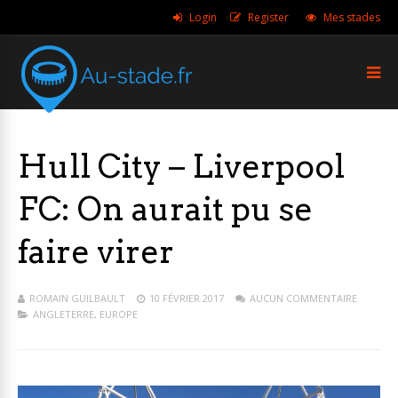
Login
Register
Mes stades
Hull City – Liverpool
FC: On aurait pu se
faire virer
ROMAIN GUILBAULT
10 FÉVRIER 2017
AUCUN COMMENTAIRE
ANGLETERRE
,
EUROPE