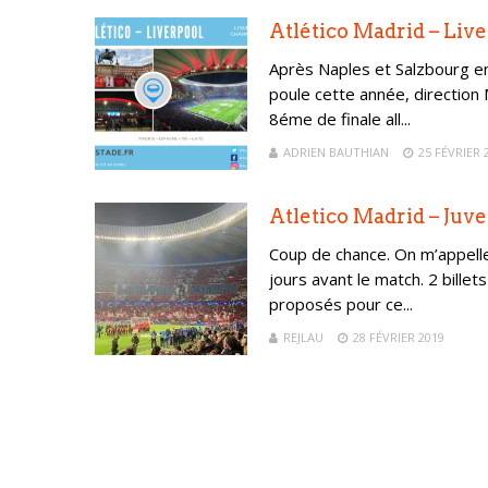
Atlético Madrid – Liv
Après Naples et Salzbourg e
poule cette année, direction 
8éme de finale all...
ADRIEN BAUTHIAN
25 FÉVRIER 
Atletico Madrid – Juv
Coup de chance. On m’appell
jours avant le match. 2 billet
proposés pour ce...
REJLAU
28 FÉVRIER 2019