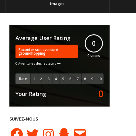
Images
Average User Rating
0
Raconter son aventure
groundhopping
0
votes
0 Aventures des lecteurs
Rate
0
Your Rating
SUIVEZ-NOUS
Facebook
Twitter
Instagram
Snapchat
E-
mail