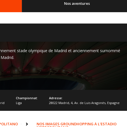
Nos aventures
ennement stade olympique de Madrid et anciennement surnommé
 Madrid.
Championnat:
Adresse:
rid
Liga
28022 Madrid
,
4
,
Av. de Luis Aragonés
,
Espagne
POLITANO
NOS IMAGES GROUNDHOPPING À L'ESTADIO