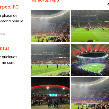
METROPOLITANO
erpool FC
n phase de
Madrid pour le
2020
entus
e quelques
s me sont