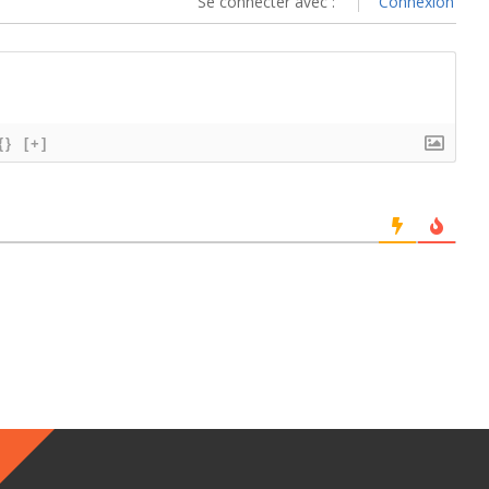
Se connecter avec :
Connexion
{}
[+]