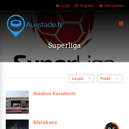
Login
Register
Mes stades
Superliga
Stadion Karađorđe
Serbie
Superliga
Marakana