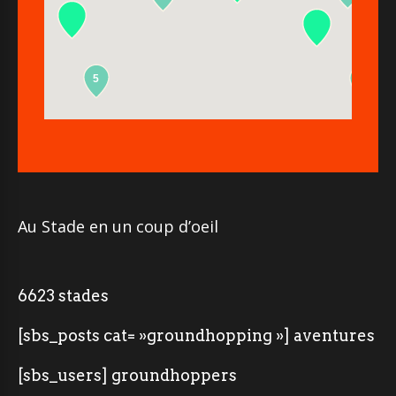
5
2
Au Stade en un coup d’oeil
6623 stades
[sbs_posts cat= »groundhopping »] aventures
[sbs_users] groundhoppers