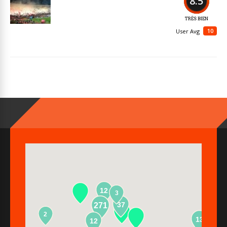
8.5
Serbie
Superliga
TRÈS BIEN
10
User Avg
12
3
37
271
2
13
12