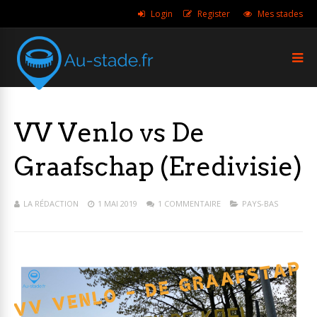
Login
Register
Mes stades
VV Venlo vs De
Graafschap (Eredivisie)
LA RÉDACTION
1 MAI 2019
1 COMMENTAIRE
PAYS-BAS