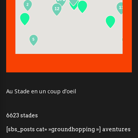
2
13
12
5
2
Au Stade en un coup d’oeil
6623 stades
[sbs_posts cat= »groundhopping »] aventures