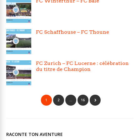
FC Winterthur – FC Bâle
FC Schaffhouse – FC Thoune
FC Zurich – FC Lucerne : célébration
du titre de Champion
1
2
…
16
RACONTE TON AVENTURE