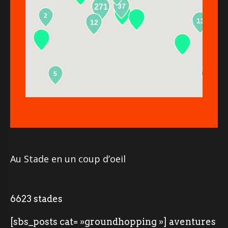
37
271
2
13
12
5
2
Au Stade en un coup d’oeil
6623 stades
[sbs_posts cat= »groundhopping »] aventures