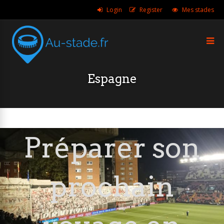
Login
Register
Mes stades
Espagne
Préparer son
prochain