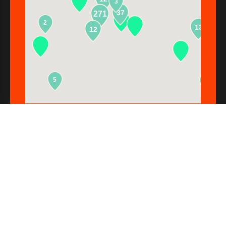
3
37
271
2
13
12
5
2
Au Stade en un coup d’oeil
6623 stades