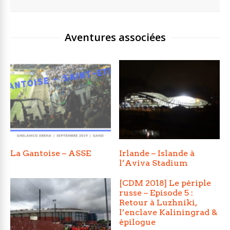
Aventures associées
La Gantoise – ASSE
Irlande – Islande à
l’Aviva Stadium
[CDM 2018] Le périple
russe – Episode 5 :
Retour à Luzhniki,
l’enclave Kaliningrad &
épilogue