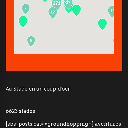
37
271
2
13
12
5
2
Au Stade en un coup d’oeil
6623 stades
[sbs_posts cat= »groundhopping »] aventures