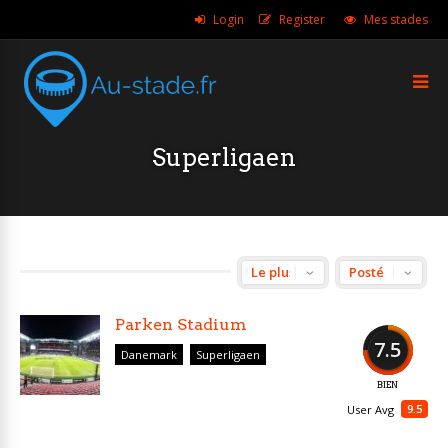
Login
Register
Mes stades
Superligaen
Parken Stadium
7.5
Danemark
Superligaen
BIEN
9.5
User Avg