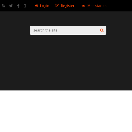
Login
Register
Mes stades