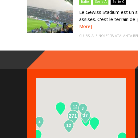
Italie
Serie A
Serie C
Le Gewiss Stadium est un 
assises. C'est le terrain de 
More]
CLUBS:
ALBINOLEFFE
,
ATALANTA B
12
3
37
271
2
13
12