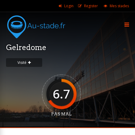
Login
Register
Mes stades
Gelredome
Visité
6.7
PAS MAL