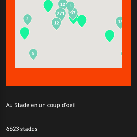
12
3
37
271
2
13
12
5
2
Au Stade en un coup d’oeil
6623 stades