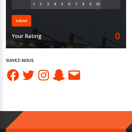
Submit
0
Your Rating
SUIVEZ-NOUS
Facebook
Twitter
Instagram
Snapchat
E-
mail