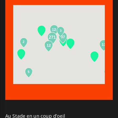
12
3
37
271
2
13
12
5
2
Au Stade en un coup d’oeil