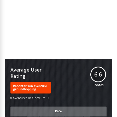
Average User
6.6
Rating
3
votes
Raconter son aventure
groundhopping
0 Aventures des lecteurs
Rate