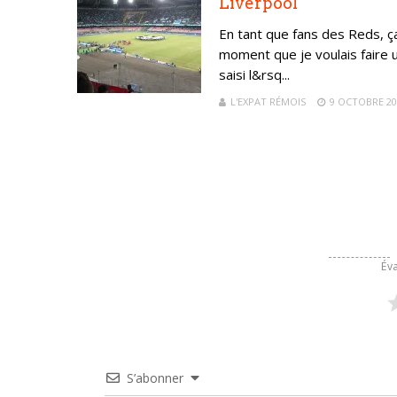
Liverpool
En tant que fans des Reds, ça
moment que je voulais faire u
saisi l&rsq...
L'EXPAT RÉMOIS
9 OCTOBRE 20
Éva
S’abonner