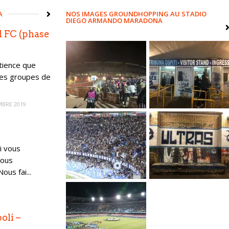
A
NOS IMAGES GROUNDHOPPING AU STADIO
DIEGO ARMANDO MARADONA
l FC (phase
tience que
 des groupes de
MBRE 2019
i vous
vous
ous fai...
oli –