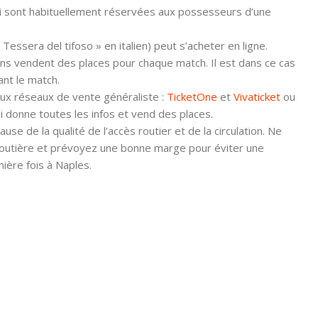
li sont habituellement réservées aux possesseurs d’une
essera del tifoso » en italien) peut s’acheter en ligne.
 vendent des places pour chaque match. Il est dans ce cas
ant le match.
paux réseaux de vente généraliste :
TicketOne
et
Vivaticket
ou
i donne toutes les infos et vend des places.
se de la qualité de l’accès routier et de la circulation. Ne
n routière et prévoyez une bonne marge pour éviter une
ière fois à Naples.