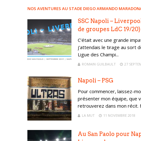
NOS AVENTURES AU STADE DIEGO ARMANDO MARADON
SSC Napoli – Liverpoo
de groupes LdC 19/20)
C’était avec une grande impa
j’attendais le tirage au sort
Ligue des Champi...
ROMAIN GUILBAULT
27 SEPTE
Napoli – PSG
Pour commencer, laissez-mo
présenter mon équipe, que 
retrouverez dans mon récit. N
LA MUT
11 NOVEMBRE 2018
Au San Paolo pour Nap