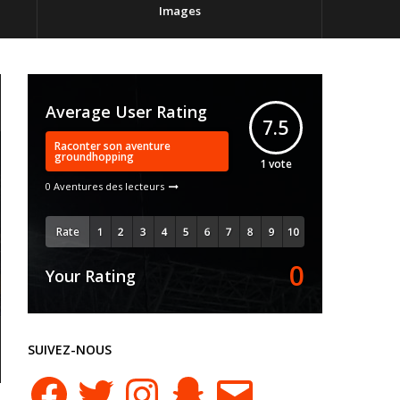
Images
Average User Rating
7.5
Raconter son aventure
groundhopping
1
vote
0 Aventures des lecteurs
Rate
0
Your Rating
SUIVEZ-NOUS
Facebook
Twitter
Instagram
Snapchat
E-
mail