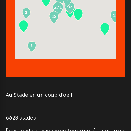
3
37
271
2
13
12
5
2
Au Stade en un coup d’oeil
6623 stades
[sbs_posts cat= »groundhopping »] aventures