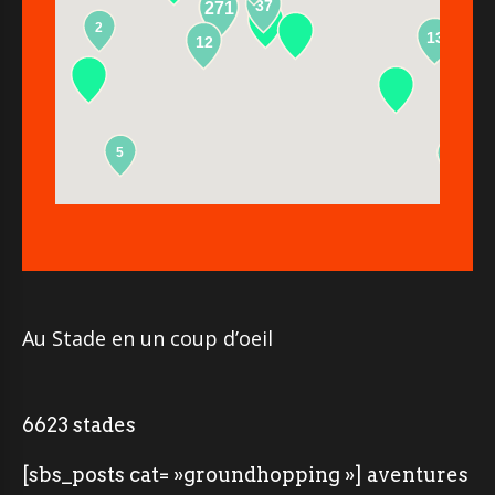
37
271
2
13
12
5
2
Au Stade en un coup d’oeil
6623 stades
[sbs_posts cat= »groundhopping »] aventures