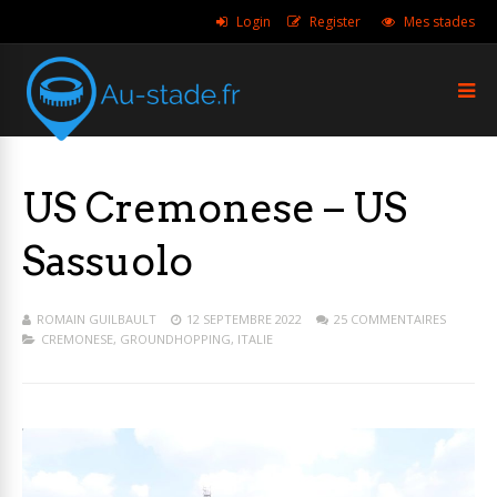
Login
Register
Mes stades
US Cremonese – US
Sassuolo
ROMAIN GUILBAULT
12 SEPTEMBRE 2022
25 COMMENTAIRES
CREMONESE
,
GROUNDHOPPING
,
ITALIE