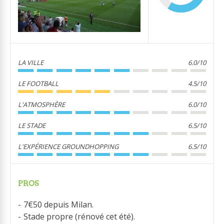
LA VILLE
6.0/10
LE FOOTBALL
4.5/10
L'ATMOSPHÈRE
6.0/10
LE STADE
6.5/10
L'EXPÉRIENCE GROUNDHOPPING
6.5/10
PROS
7€50 depuis Milan.
Stade propre (rénové cet été).