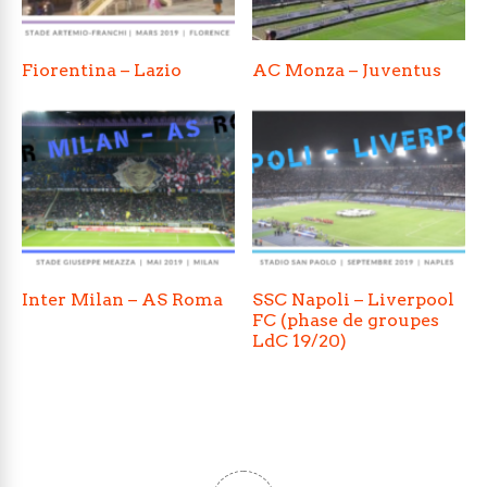
Fiorentina – Lazio
AC Monza – Juventus
Inter Milan – AS Roma
SSC Napoli – Liverpool
FC (phase de groupes
LdC 19/20)