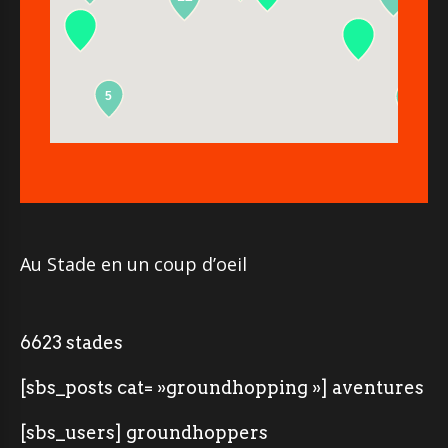
5
2
Au Stade en un coup d’oeil
6623 stades
[sbs_posts cat= »groundhopping »] aventures
[sbs_users] groundhoppers