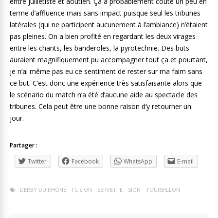
entre juilletiste et
aoûtien
. Ça a probablement coûté un peu en
terme d’affluence mais sans impact puisque seul les tribunes
latérales (qui ne participent aucunement à l’ambiance) n’étaient
pas pleines. On a bien profité en regardant les deux virages
entre les chants, les banderoles, la pyrotechnie. Des buts
auraient magnifiquement pu accompagner tout ça et pourtant,
je n’ai même pas eu ce sentiment de rester sur ma faim sans
ce but. C’est donc une expérience très satisfaisante alors que
le scénario du match n’a été d’aucune aide au spectacle des
tribunes. Cela peut être une bonne raison d’y retourner un
jour.
Partager :
Twitter
Facebook
WhatsApp
E-mail
DERBY DU RHÔNE
FC SION
SERVETTE
SION
TOURBILLON