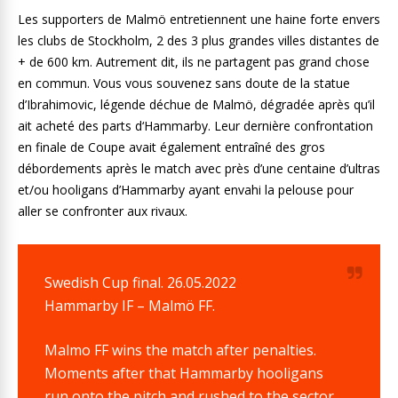
Les supporters de Malmö entretiennent une haine forte envers
les clubs de Stockholm, 2 des 3 plus grandes villes distantes de
+ de 600 km. Autrement dit, ils ne partagent pas grand chose
en commun. Vous vous souvenez sans doute de la statue
d’Ibrahimovic, légende déchue de Malmö, dégradée après qu’il
ait acheté des parts d‘Hammarby. Leur dernière confrontation
en finale de Coupe avait également entraîné des gros
débordements après le match avec près d’une centaine d’ultras
et/ou hooligans d’Hammarby ayant envahi la pelouse pour
aller se confronter aux rivaux.
Swedish Cup final. 26.05.2022
Hammarby IF – Malmö FF.
Malmo FF wins the match after penalties.
Moments after that Hammarby hooligans
run onto the pitch and rushed to the sector