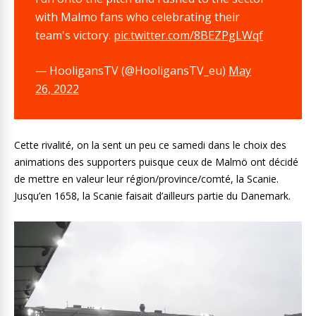
with Malmo fans who celebrating their
team's victory.
pic.twitter.com/8BEZPgLWqf
— HooligansTV (@HooligansTV_eu)
May
26, 2022
Cette rivalité, on la sent un peu ce samedi dans le choix des
animations des supporters puisque ceux de Malmö ont décidé
de mettre en valeur leur région/province/comté, la Scanie.
Jusqu’en 1658, la Scanie faisait d’ailleurs partie du Danemark.