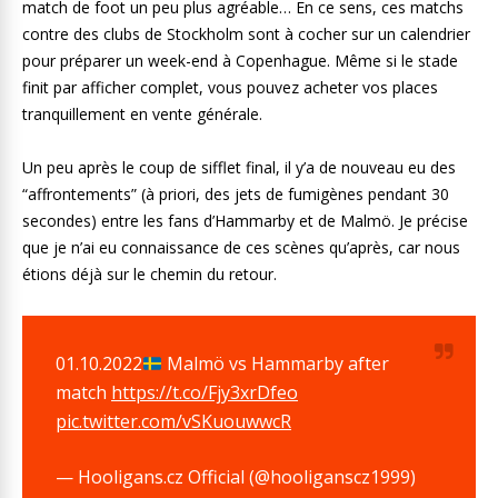
match de foot un peu plus agréable… En ce sens, ces matchs
contre des clubs de Stockholm sont à cocher sur un calendrier
pour préparer un week-end à Copenhague. Même si le stade
finit par afficher complet, vous pouvez acheter vos places
tranquillement en vente générale.
Un peu après le coup de sifflet final, il y’a de nouveau eu des
“affrontements” (à priori, des jets de fumigènes pendant 30
secondes) entre les fans d’Hammarby et de Malmö. Je précise
que je n’ai eu connaissance de ces scènes qu’après, car nous
étions déjà sur le chemin du retour.
01.10.2022
Malmö vs Hammarby after
match
https://t.co/Fjy3xrDfeo
pic.twitter.com/vSKuouwwcR
— Hooligans.cz Official (@hooliganscz1999)