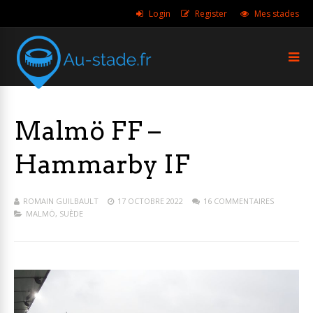
Login
Register
Mes stades
Malmö FF –
Hammarby IF
ROMAIN GUILBAULT
17 OCTOBRE 2022
16 COMMENTAIRES
MALMÖ
,
SUÈDE