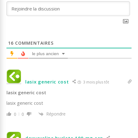
16
COMMENTAIRES
le plus ancien
lasix generic cost
3 mois plus tôt
lasix generic cost
lasix generic cost
Répondre
0
0
doxycycline hyclate 100 mg cap