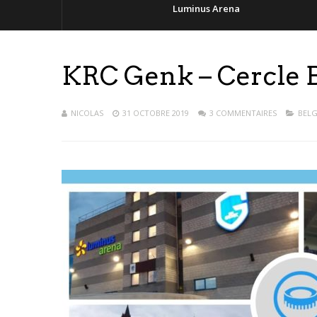
Luminus Arena
KRC Genk – Cercle 
NICOLAS
31 OCTOBRE 2019
3 COMMENTAIRES
BELG