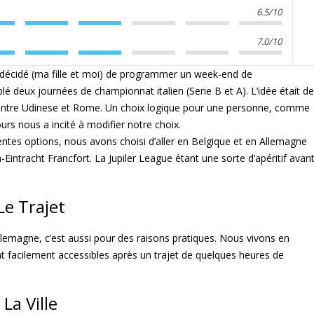
6.5/10
7.0/10
 décidé (ma fille et moi) de programmer un week-end de
lé deux journées de championnat italien (Serie B et A). L’idée était de
entre Udinese et Rome. Un choix logique pour une personne, comme
ours nous a incité à modifier notre choix.
entes options, nous avons choisi d’aller en Belgique et en Allemagne
ntracht Francfort. La Jupiler League étant une sorte d’apéritif avan
Le Trajet
llemagne, c’est aussi pour des raisons pratiques. Nous vivons en
t facilement accessibles après un trajet de quelques heures de
La Ville