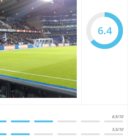
6.4
6.5/10
5.5/10