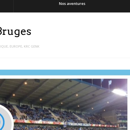
Nos aventures
Bruges
IQUE
,
EUROPE
,
KRC GENK