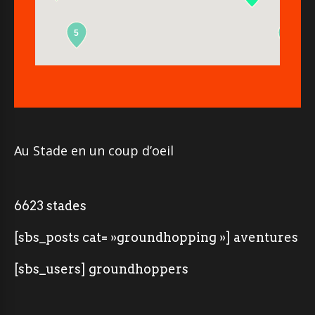
5
2
Au Stade en un coup d’oeil
6623 stades
[sbs_posts cat= »groundhopping »] aventures
[sbs_users] groundhoppers