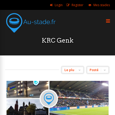
Login
Register
Mes stades
KRC Genk