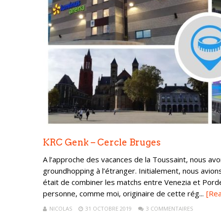
KRC Genk – Cercle Bruges
A l’approche des vacances de la Toussaint, nous av
groundhopping à l’étranger. Initialement, nous avions
était de combiner les matchs entre Venezia et Pord
personne, comme moi, originaire de cette rég...
[Re
NICOLAS
31 OCTOBRE 2019
3 COMMENTAIRES