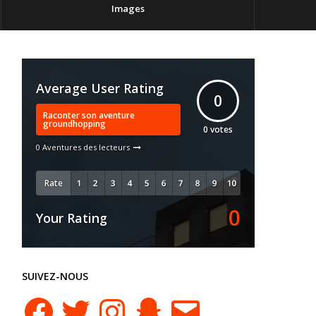
Images
Average User Rating
0
Raconter son aventure
groundhopping
0
votes
0 Aventures des lecteurs
Rate
0
Your Rating
SUIVEZ-NOUS
Facebook
Twitter
Instagram
Snapchat
E-
mail