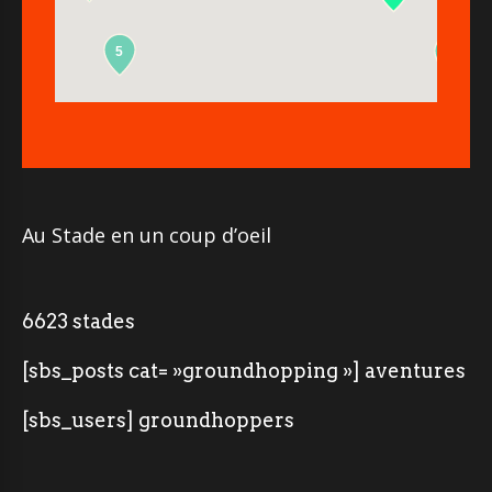
5
2
Au Stade en un coup d’oeil
6623 stades
[sbs_posts cat= »groundhopping »] aventures
[sbs_users] groundhoppers